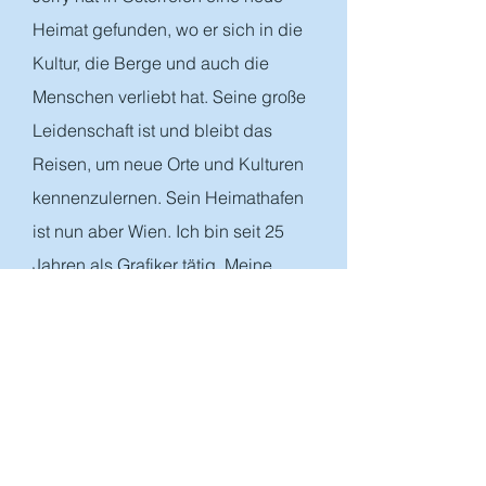
Heimat gefunden, wo er sich in die
Kultur, die Berge und auch die
Menschen verliebt hat. Seine große
Leidenschaft ist und bleibt das
Reisen, um neue Orte und Kulturen
kennenzulernen. Sein Heimathafen
ist nun aber Wien. Ich bin seit 25
Jahren als Grafiker tätig. Meine
beruflichen Fähigkeiten habe ich
mir in holländischen und
österreichischen Firmen
angeeignet, wo ich die Möglichkeit
hatte meine Layout- und
Designkenntnisse in den